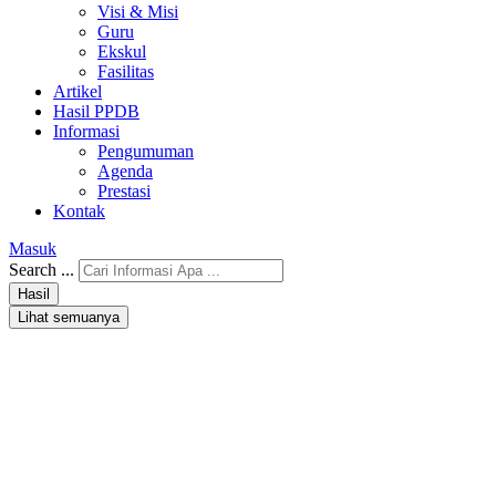
Visi & Misi
Guru
Ekskul
Fasilitas
Artikel
Hasil PPDB
Informasi
Pengumuman
Agenda
Prestasi
Kontak
Masuk
Search ...
Hasil
Lihat semuanya